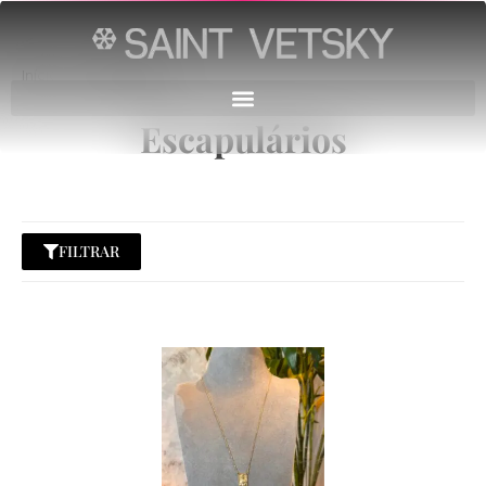
Início
→
Escapulários
Escapulários
FILTRAR