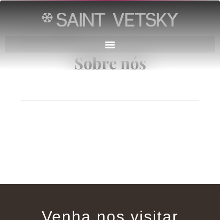
Início
→
Sobre nós
Sobre nós
Venha nos visitar