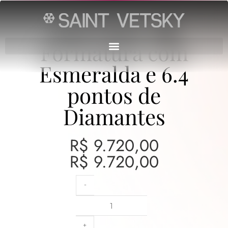
Anel Ouro 18k
Formatura com
Esmeralda e 6.4
pontos de
Diamantes
R$
9.720,00
R$
9.720,00
-
+