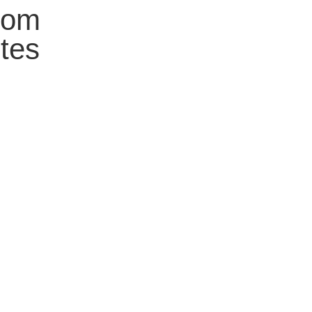
com
tes