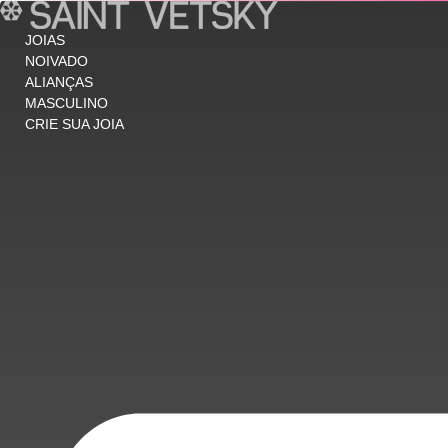
Ir
para
JOIAS
o
NOIVADO
conteúdo
ALIANÇAS
MASCULINO
CRIE SUA JOIA