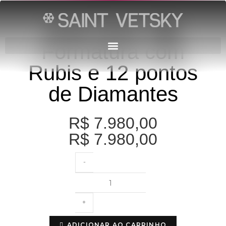
Anel Ouro 18k
Formatura com
Rubis e 12 pontos
de Diamantes
R$
7.980,00
R$
7.980,00
-
+
ADICIONAR AO CARRINHO