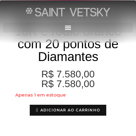
Anel Ouro Amarelo
18K e ródio branco
com 20 pontos de
Diamantes
R$
7.580,00
R$
7.580,00
Apenas 1 em estoque
ADICIONAR AO CARRINHO