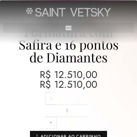
Anel Ouro
Formatura com
Safira e 16 pontos
de Diamantes
R$
12.510,00
R$
12.510,00
-
+
ADICIONAR AO CARRINHO